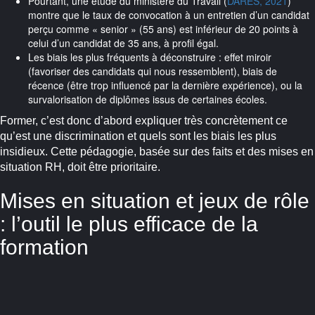
Pourtant, une étude du ministère du Travail (
DARES, 2021
)
montre que le taux de convocation à un entretien d’un candidat
perçu comme « senior » (55 ans) est inférieur de 20 points à
celui d’un candidat de 35 ans, à profil égal.
Les biais les plus fréquents à déconstruire : effet miroir
(favoriser des candidats qui nous ressemblent), biais de
récence (être trop influencé par la dernière expérience), ou la
survalorisation de diplômes issus de certaines écoles.
Former, c’est donc d’abord expliquer très concrètement ce
qu’est une discrimination et quels sont les biais les plus
insidieux. Cette pédagogie, basée sur des faits et des mises en
situation RH, doit être prioritaire.
Mises en situation et jeux de rôle
: l’outil le plus efficace de la
formation
Si la théorie est nécessaire, la prise de conscience ne se fait
vraiment qu’avec l’expérimentation. Les ateliers interactifs sont
aujourd’hui considérés comme la méthode la plus efficace pour