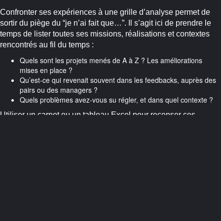
Confronter ses expériences à une grille d’analyse permet de
sortir du piège du “je n’ai fait que…”. Il s’agit ici de prendre le
temps de lister toutes ses missions, réalisations et contextes
rencontrés au fil du temps :
Quels sont les projets menés de A à Z ? Les améliorations
mises en place ?
Qu’est-ce qui revenait souvent dans les feedbacks, auprès des
pairs ou des managers ?
Quels problèmes avez-vous su régler, et dans quel contexte ?
Utiliser un carnet ou un tableau Excel pour recenser ces
éléments permet d’objectiver et de prendre conscience de ses
ressources réelles.
2. Identifier ses points forts à travers
plusieurs outils
Le portefeuille de compétences (bilan de compétences)
: Il
constitue l’outil le plus complet si vous souhaitez dresser un état
des lieux poussé. Selon la Dares, près de 64 000 bilans de
compétences sont réalisés chaque année en France. Ils