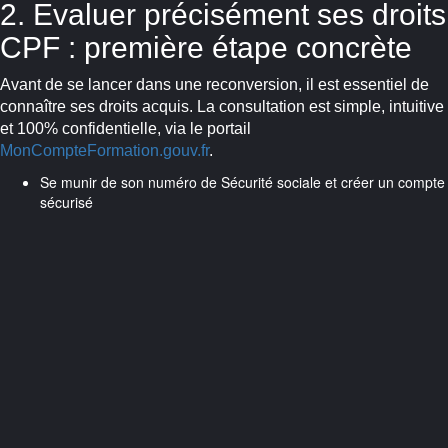
2. Evaluer précisément ses droits
CPF : première étape concrète
Avant de se lancer dans une reconversion, il est essentiel de
connaître ses droits acquis. La consultation est simple, intuitive
et 100% confidentielle, via le portail
MonCompteFormation.gouv.fr
.
Se munir de son numéro de Sécurité sociale et créer un compte
sécurisé
Vérifier le montant disponible (généralement affiché en euros, y
compris les éventuels reliquats DIF)
Bien contrôler la cohérence des montants affichés (en cas
d’erreur, contacter l’assistance du portail)
Cette étape, souvent négligée, permet de poser les bases d’un
choix réaliste : inutile de viser une formation à 10 000 € si votre
droit n’en couvre que la moitié, sans plan de cofinancement
alternatif.
3. Identifier les formations