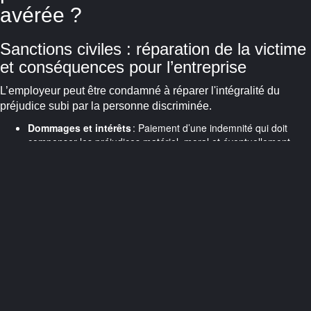
avérée ?
Sanctions civiles : réparation de la victime
et conséquences pour l’entreprise
L’employeur peut être condamné à réparer l'intégralité du
préjudice subi par la personne discriminée.
Dommages et intérêts
: Paiement d’une indemnité qui doit
compenser les préjudices matériel, moral et éventuellement
professionnel.
Annulation de la décision discriminatoire
: Par exemple,
réintégration d’un salarié licencié ou non promu sur des critères
prohibés.
Nullité des actes fondés sur la discrimination
: Les sanctions
disciplinaires ou ruptures de contrat peuvent être annulées si
elles sont discriminatoires.
À retenir : En 2022, plus de 1 350 décisions de justice en
France ont été rendues sur des affaires de discrimination au
travail, un chiffre en hausse de 17 % sur cinq ans (source :
Ministère de la Justice).